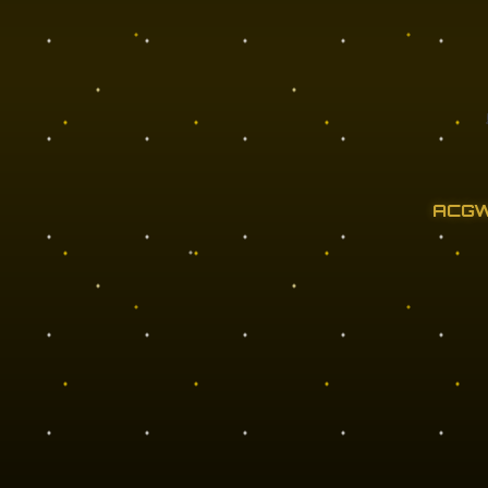
ACGWI